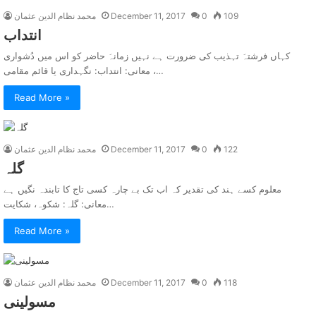
109
0
December 11, 2017
محمد نظام الدین عثمان
انتداب
کہاں فرشتہَ تہذیب کی ضرورت ہے نہیں زمانہَ حاضر کو اس میں دُشواری
معانی: انتداب: نگہداری یا قائم مقامی ،…
Read More »
122
0
December 11, 2017
محمد نظام الدین عثمان
گلہ
معلوم کسے ہند کی تقدیر کہ اب تک بے چارہ کسی تاج کا تابندہ نگیں ہے
معانی: گلہ: شکوہ، شکایت…
Read More »
118
0
December 11, 2017
محمد نظام الدین عثمان
مسولينی