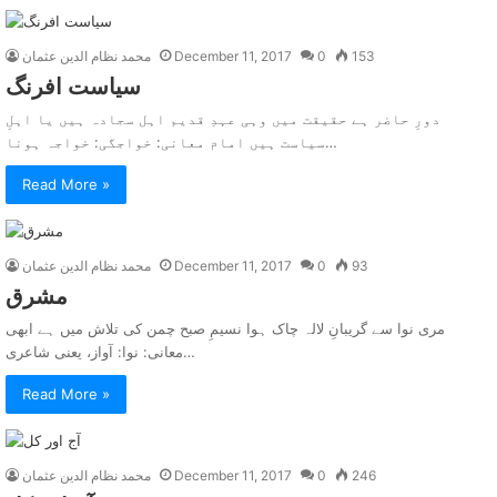
153
0
December 11, 2017
محمد نظام الدین عثمان
سياست افرنگ
دورِ حاضر ہے حقیقت میں وہی عہدِ قدیم اہل سجادہ ہیں یا اہلِ
سیاست ہیں امام معانی: خواجگی: خواجہ ہونا…
Read More »
93
0
December 11, 2017
محمد نظام الدین عثمان
مشرق
مری نوا سے گریبانِ لالہ چاک ہوا نسیمِ صبح چمن کی تلاش میں ہے ابھی
معانی: نوا: آواز، یعنی شاعری…
Read More »
246
0
December 11, 2017
محمد نظام الدین عثمان