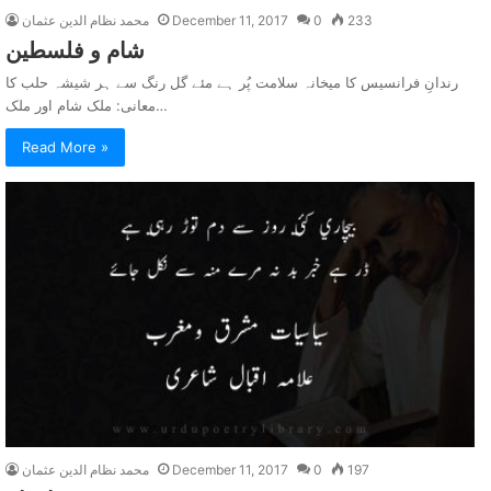
233
0
December 11, 2017
محمد نظام الدین عثمان
شام و فلسطين
رندانِ فرانسیس کا میخانہ سلامت پُر ہے مئے گل رنگ سے ہر شیشہ حلب کا
معانی: ملک شام اور ملک…
Read More »
197
0
December 11, 2017
محمد نظام الدین عثمان