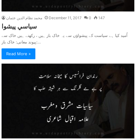
147
0
December 11, 2017
محمد نظام الدین عثمان
سياسي پيشوا
اُمید کیا ہے سیاست کے پیشواؤں سے یہ خاک باز ہیں ، رکھتے ہیں خاک سے
پیوند معانی: خاک باز:…
Read More »