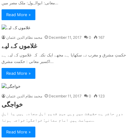
معانی: ابوالہول: ملک مصر میں…
Read More »
167
0
December 11, 2017
محمد نظام الدین عثمان
غلاموں کے ليے
حکمتِ مشرق و مغرب نے سکھایا ہے مجھے ایک نکتہ کہ غلاموں کے لیے ہے
اکسیر معانی : حکمت مشرق…
Read More »
123
0
December 11, 2017
محمد نظام الدین عثمان
خواجگی
دورِ حاضر ہے حقیقت میں وہی عہدِ قدیم اہل سجادہ ہیں یا اہلِ
سیاست ہیں امام معانی: خواجگی: خواجہ ہونا…
Read More »