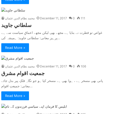
111
0
December 11, 2017
محمد نظام الدین عثمان
سلطاني جاويد
غواص تو فطرت نے بنایا ہے مجھے بھی لیکن مجھے اعماقِ سیاست سے ہے
پرہیز معانی: سلطانی جاوید: ہمیشہ کی…
Read More »
106
0
December 11, 2017
محمد نظام الدین عثمان
جمعيت اقوام مشرق
پانی بھی مسخر ہے ، ہوا بھی ہے مسخر کیا ہو جو نگاہِ فلکِ پیر بدل جائے
معانی: جمیعتِ اقوام…
Read More »