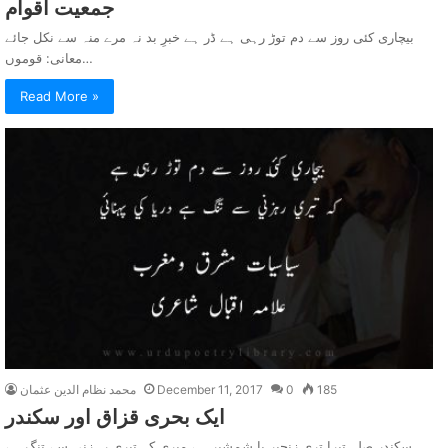
جمعيت اقوام
بیچاری کئی روز سے دم توڑ رہی ہے ڈر ہے خبرِ بد نہ مرے منہ سے نکل جائے
معانی: قوموں…
Read More »
185
0
December 11, 2017
محمد نظام الدین عثمان
ايک بحری قزاق اور سکندر
سکندر صلہ تیرا تری زنجیر یا شمشیر ہے میری کہ تیری رہزنی سے تنگ ہے