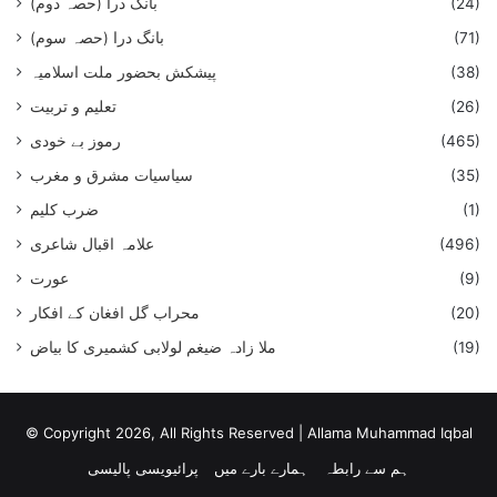
(24)
بانگ درا (حصہ دوم)
(71)
بانگ درا (حصہ سوم)
(38)
پیشکش بحضور ملت اسلامیہ
(26)
تعلیم و تربیت
(465)
رموز بے خودی
(35)
سیاسیات مشرق و مغرب
(1)
ضرب کلیم
(496)
علامہ اقبال شاعری
(9)
عورت
(20)
محراب گل افغان کے افکار
(19)
ملا زادہ ضیغم لولابی کشمیری کا بیاض
© Copyright 2026, All Rights Reserved |
Allama Muhammad Iqbal
ہم سے رابطہ
ہمارے بارے میں
پرائیویسی پالیسی