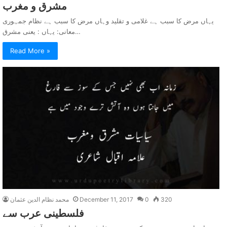
مشرق و مغرب
یہاں مرض کا سبب ہے غلامی و تقلید وہاں مرض کا سبب ہے نظام جمہوری
معانی: یہاں : یعنی مشرق…
Read More »
320
0
December 11, 2017
محمد نظام الدین عثمان
فلسطينی عرب سے