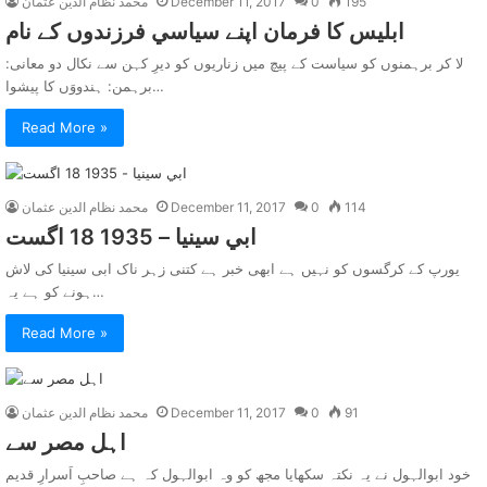
195
0
December 11, 2017
محمد نظام الدین عثمان
ابليس کا فرمان اپنے سياسي فرزندوں کے نام
لا کر برہمنوں کو سیاست کے پیچ میں زناریوں کو دیرِ کہن سے نکال دو معانی:
برہمن: ہندووَں کا پیشوا…
Read More »
114
0
December 11, 2017
محمد نظام الدین عثمان
ابي سينيا – 1935 18 اگست
یورپ کے کرگسوں کو نہیں ہے ابھی خبر ہے کتنی زہر ناک ابی سینیا کی لاش
ہونے کو ہے یہ…
Read More »
91
0
December 11, 2017
محمد نظام الدین عثمان
اہل مصر سے
خود ابوالہول نے یہ نکتہ سکھایا مجھ کو وہ ابوالہول کہ ہے صاحبِ اَسرارِ قدیم