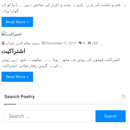
یہ علم و حکمت کی مُہرہ بازی یہ بحث و تکرار کی نمائش نہیں ہے دُنیا کو اب
گوارا پرانے…
Read More »
156
0
December 11, 2017
محمد نظام الدین عثمان
اشتراکيت
اشتراکيت قوموں کی روش سے مجھے ہوتا ہے یہ معلوم بے سُود نہیں رُوس
کی یہ گرمیِ رفتار معانی: اشتراکیت:…
Read More »
Search Poetry
Search
for: