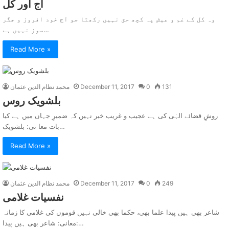
آج اور کل
وہ کل کے غم و عیش پہ کچھ حق نہیں رکھتا جو آج خود افروز و جگر
سوز نہیں ہے…
Read More »
131
0
December 11, 2017
محمد نظام الدین عثمان
بلشويک روس
روشِ قضائے الہٰی کی ہے عجیب و غریب خبر نہیں کہ ضمیرِ جہاں میں ہے کیا
بات معا نی: بلشویک…
Read More »
249
0
December 11, 2017
محمد نظام الدین عثمان
نفسيات غلامی
شاعر بھی ہیں پیدا علما بھی، حکما بھی خالی نہیں قوموں کی غلامی کا زمانہ
معانی: شاعر بھی ہیں پیدا:…