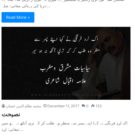
دریا کی پہنائی معانی: صلہ:…
Read More »
153
0
December 11, 2017
محمد نظام الدین عثمان
نصيحت
اک لردِ فرنگی نے کہا اپنے پسر سے منظر وہ طلب کر کہ تری آنکھ نہ ہو سیر
معانی: لرد:…