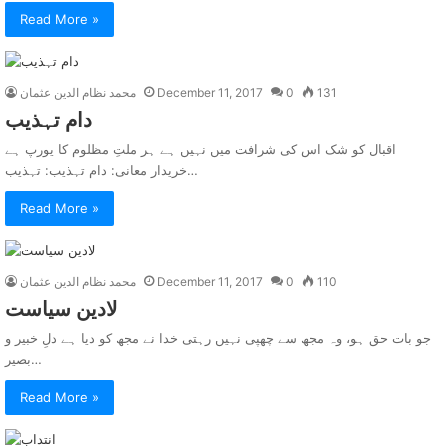
Read More »
131
0
December 11, 2017
محمد نظام الدین عثمان
دام تہذيب
اقبال کو شک اس کی شرافت میں نہیں ہے ہر ملتِ مظلوم کا یورپ ہے
خریدار معانی: دام تہذیب: تہذیب…
Read More »
110
0
December 11, 2017
محمد نظام الدین عثمان
لادين سياست
جو بات حق ہو، وہ مجھ سے چھپی نہیں رہتی خدا نے مجھ کو دیا ہے دلِ خبیر و
بصیر…
Read More »