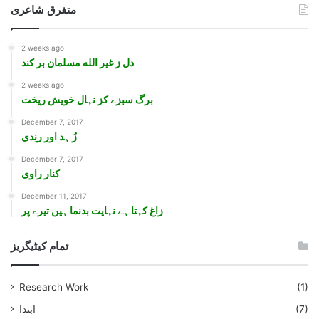
متفرق شاعری
2 weeks ago
دل ز غیر الله مسلمان بر کند
2 weeks ago
برگ سبزے کز نہال خویش ریخت
December 7, 2017
زُ ہد اور رنِدی
December 7, 2017
کنار راوی
December 11, 2017
زاغ کہتا ہے نہايت بدنما ہيں تيرے پر
تمام کیٹیگریز
Research Work
(1)
(7)
ابتدا