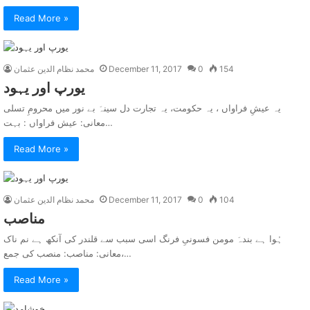
Read More »
154
0
December 11, 2017
محمد نظام الدین عثمان
يورپ اور يہود
یہ عیشِ فراواں ، یہ حکومت، یہ تجارت دل سینہَ بے نور میں محرومِ تسلی
معانی: عیش فراواں : بہت…
Read More »
104
0
December 11, 2017
محمد نظام الدین عثمان
مناصب
ہُوا ہے بندہَ مومن فسونیِ فرنگ اسی سبب سے قلندر کی آنکھ ہے نم ناک
معانی: مناصب: منصب کی جمع،…
Read More »