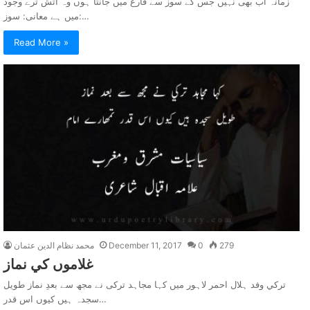
زمانہ اب بھی نہیں جس کے سوز سے فارغ میں جانتا ہوں وہ آتش ترے وجود
میں ہے معانی: سوز:…
Read More »
279
0
December 11, 2017
محمد نظام الدین عثمان
غلاموں کي نماز
ترکي وفد ہلال احمر لاہور ميں کہا مجاہد ترکی نے مجھ سے بعدِ نماز طویل
سجدہ ہیں کیوں اس قدر…