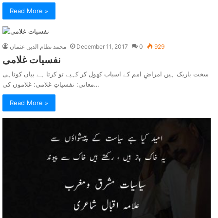
Read More »
929
0
December 11, 2017
محمد نظام الدین عثمان
نفسيات غلامی
سخت باریک ہیں امراضِ امم کے اسباب کھول کر کہیے تو کرتا ہے بیاں کوتاہی
معانی: نفسیاتِ غلامی: غلاموں کی…
Read More »