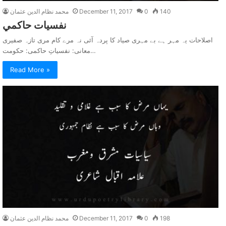
140
0
December 11, 2017
محمد نظام الدین عثمان
نفسيات حاکمي
اصلاحات یہ مہر ہے بے مہری صیاد کا پردہ آئی نہ مرے کام مری تازہ صفیری
معانی: نفسیاتِ حاکمی: حکومت…
Read More »
198
0
December 11, 2017
محمد نظام الدین عثمان