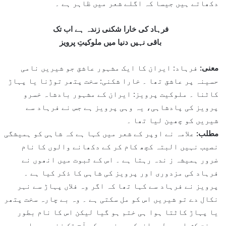
دکھاتے ہیں جیسا کہ اگلے شعر میں ظاہر ہے ۔
فرہاد کی خارا شکنی زندہ ہے اب تک
باقی نہیں دنیا میں ملوکیتِ پرویز
معنی:
فرہاد: ایران کا ایک مشہور عاشق جو شیریں نامی
حسینہ پر عاشق تھا ۔ خارا شکنی: سخت پتھر توڑنا یا پہاڑ
کاٹنا ۔ ملوکیت پرویز: ایران کے مشہور بادشاہ خسرو
پرویز کی پادشاہی، یہ وہی پرویز ہے جس نے فرہاد سے
شیریں کو چھین لیا تھا ۔
مطلب:
علامہ نے اوپر کے شعر میں کہا ہے کہ شاہی کو ہمیشگی
نصیب نہیں البتہ کچھ کام کر کے دکھانے والوں کا نام
ضرور ہمیشہ ز ندہ رہتا ہے ۔ اس کے ثبوت میں انھوں نے
فرہاد کی مزدوری اور پرویز کی شاہی کا ذکر کیا ہے ۔
پرویز نے فرہاد سے کہا تھا کہ اگر وہ فلاں پہاڑ سے نہر
نکال دے تو شیریں اس کو مل سکتی ہے ۔ وہ بے چارہ سخت پتھر
یا پہاڑ کاٹتا ہوا ہی ختم ہو گیا لیکن اس کا نام بطور
محنت کش اور بطور انوکھے مزدور کے آج تک زندہ ہے اور