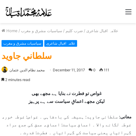
M
علامہ اقبال شاعری
/
ضرب کلیم
/
سیاسیات مشرق و مغرب
/
Home
علامہ اقبال شاعری
سیاسیات مشرق و مغرب
سلطاني جاويد
111
0
December 11, 2017
محمد نظام الدین عثمان
2 minutes read
غواص تو فطرت نے بنایا ہے مجھے بھی
لیکن مجھے اعماقِ سیاست سے ہے پرہیز
معانی:
سلطانی جاوید: ہمیشہ کی بادشاہی ۔ غواص: غوطہ خور،
غوطہ لگانے والا ۔ اعماق سیاست: اعماق، عمق کی جمع مراد
گہرائیاں یعنی سیاست کی گہرائیاں ۔ فطرت: قدرت ۔