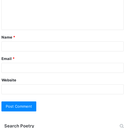
m
e
n
t
Name
*
*
Email
*
Website
Search Poetry