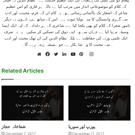
کے کلام کو موضوعاتی انداز میں مرتب کیا ہے تاکہ ہر قاری کو اس عظیم
شاعر کے اشعار تک باآسانی رسائی ہو۔ یہ کام ان کے عزم، محبت، اور ادب
سے گہری وابستگی کا منہ بولتا ثبوت ہے۔ اس کے ساتھ ہی، انہوں نے دیگر
نامور شعرا کے کلام کو بھی یکجا کیا ہے، شاعری کے ہر دلدادہ کے لیے ایک ایسا
وسیلہ مہیا کیا ہے جہاں سے وہ اپنے ذوق کی تسکین کر سکیں۔ یہ نہ صرف
ایک علمی ورثے کی حفاظت ہے بلکہ نظام الدین کی ان تھک محنت اور ادب
سے محبت کا وہ شاہکار ہے جو ہمیشہ زندہ رہے گا۔
Instagram
Website
Facebook
Twitter
LinkedIn
YouTube
Pinterest
Related Articles
يورپ اور سوريا
شفاخانہ حجاز
December 7, 2017
December 11, 2017