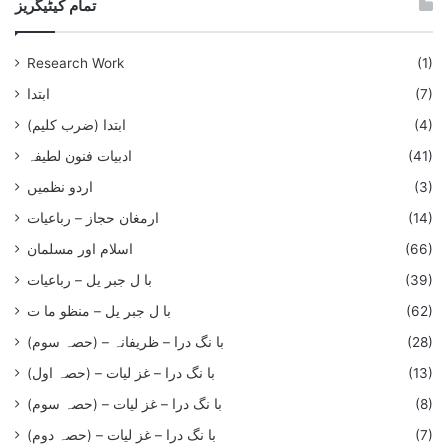
تمام کیٹیگریز
Research Work
(1)
(7)
ابتدا
(4)
ابتدا (ضرب کلیم)
(41)
ادبیات فنون لطیفہ
(3)
اردو نظمیں
(14)
ارمغان حجاز – رباعیات
(66)
اسلام اور مسلمان
(39)
با ل جبر یل – رباعيات
(62)
با ل جبر یل – منظو ما ت
(28)
با نگ درا – ظریفانہ – (حصہ سوم)
(13)
با نگ درا – غز ليات – (حصہ اول)
(8)
با نگ درا – غز ليات – (حصہ سوم)
(7)
با نگ درا – غز لیات – (حصہ دوم)