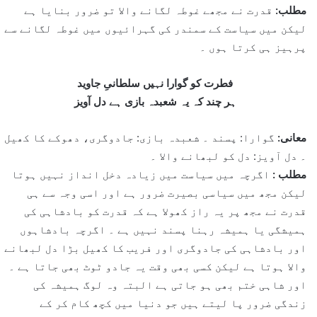
مطلب:
قدرت نے مجھے غوطہ لگانے والا تو ضرور بنایا ہے
لیکن میں سیاست کے سمندر کی گہرائیوں میں غوطہ لگانے سے
پرہیز ہی کرتا ہوں ۔
فطرت کو گوارا نہیں سلطانیِ جاوید
ہر چند کہ یہ شعبدہ بازی ہے دل آویز
معانی:
گوارا: پسند ۔ شعبدہ بازی: جادوگری، دھوکے کا کھیل
۔ دل آویز: دل کو لبھانے والا ۔
مطلب :
اگرچہ میں سیاست میں زیادہ دخل انداز نہیں ہوتا
لیکن مجھ میں سیاسی بصیرت ضرور ہے اور اسی وجہ سے ہی
قدرت نے مجھ پر یہ راز کھولا ہے کہ قدرت کو بادشاہی کی
ہمیشگی یا ہمیشہ رہنا پسند نہیں ہے ۔ اگرچہ بادشاہوں
اور بادشاہی کی جادوگری اور فریب کا کھیل بڑا دل لبھانے
والا ہوتا ہے لیکن کسی بھی وقت یہ جادو ٹوٹ بھی جاتا ہے ۔
اور شاہی ختم بھی ہو جاتی ہے البتہ وہ لوگ ہمیشہ کی
زندگی ضرور پا لیتے ہیں جو دنیا میں کچھ کام کر کے