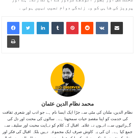
پرویز کی شاہی کو وہ زندگی دوام نصیب نہیں ہوئی ۔
LinkedIn
Tumblr
Pinterest
Reddit
VKontakte
Share via Email
Print
محمد نظام الدین عثمان
نظام الدین، ملتان کی مٹی سے جڑا ایک ایسا نام ہے جو ادب اور شعری ثقافت
کی خدمت کو اپنا مقصدِ حیات سمجھتا ہے۔ سالوں کی محنت اور دل کی
گہرائیوں سے، انہوں نے علامہ اقبال کے کلام کو نہایت محبت اور سلیقے سے
جمع کیا ہے۔ ان کی یہ کاوش صرف ایک مجموعہ نہیں بلکہ اقبال کی فکر اور
پیغام کو نئی نسل تک پہنچانے کی ایک عظیم خدمت ہے۔ نظام الدین نے اقبال