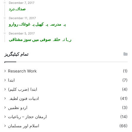
December 7, 2017
صدائے درد
December 11, 2017
يہ مدرسہ يہ کھيل يہ غوغائے روارو
December 5, 2017
رہا نہ حلقہ صوفی ميں سوز مشتاقی
تمام کیٹیگریز
Research Work
(1)
(7)
ابتدا
(4)
ابتدا (ضرب کلیم)
(41)
ادبیات فنون لطیفہ
(3)
اردو نظمیں
(14)
ارمغان حجاز – رباعیات
(66)
اسلام اور مسلمان