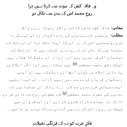
وہ فاقہ کش کہ موت سے ڈرتا نہیں ذرا
روحِ محمد اس کے بدن سے نکال دو
معانی:
فاکہ کش: فاقے کاٹنے والا، بھوکا رہنے والا ۔
مطلب:
برصغیر کے ہندووَں کی بات اقبال نے اس لیے کرنا
ضروری سمجھی تھی کہ یہ اس کا اپنا ملک تھا اب اس ملک کے
مسلمانوں کا ذکر کرتے ہوئے وہ کہتے ہیں کہ اس ملک کے
مسلمان اگرچہ غریب ہیں اور زیادہ تر بھوک کا شکار ہیں
لیکن عشق محمد مصطفی ﷺ میں سرشار ہیں اور اگر اسلام پر
یا بانی اسلام پر کوئی آنچ آتی دیکھتے ہیں تو اپنی
زندگیاں قربان کرنے سے بھی نہیں ڈرتے ۔ اس لیے ابلیس
اپنے سیاسی فرزندوں سے کہہ رہا ہے کہ ان مسلمانوں کے
بدنوں کو حضرت محمد مصطفیﷺ کے عشق کی روح سے خالی کر دو
تا کہ یہ موت سے ڈرنا شروع کر دیں اور اس طرح ان میں
شیطانی روح داخل کرنے میں آسانی سے کامیاب ہو جائیں ۔
فکرِ عرب کو دے کے فرنگی تخیلات