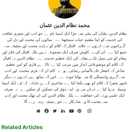
محمد نظام الدین عثمان
نظام الدین، ملتان کی مٹی سے جڑا ایک ایسا نام ہے جو ادب اور شعری ثقافت
کی خدمت کو اپنا مقصدِ حیات سمجھتا ہے۔ سالوں کی محنت اور دل کی
گہرائیوں سے، انہوں نے علامہ اقبال کے کلام کو نہایت محبت اور سلیقے سے
جمع کیا ہے۔ ان کی یہ کاوش صرف ایک مجموعہ نہیں بلکہ اقبال کی فکر اور
پیغام کو نئی نسل تک پہنچانے کی ایک عظیم خدمت ہے۔ نظام الدین نے اقبال
کے کلام کو موضوعاتی انداز میں مرتب کیا ہے تاکہ ہر قاری کو اس عظیم
شاعر کے اشعار تک باآسانی رسائی ہو۔ یہ کام ان کے عزم، محبت، اور ادب
سے گہری وابستگی کا منہ بولتا ثبوت ہے۔ اس کے ساتھ ہی، انہوں نے دیگر
نامور شعرا کے کلام کو بھی یکجا کیا ہے، شاعری کے ہر دلدادہ کے لیے ایک ایسا
وسیلہ مہیا کیا ہے جہاں سے وہ اپنے ذوق کی تسکین کر سکیں۔ یہ نہ صرف
ایک علمی ورثے کی حفاظت ہے بلکہ نظام الدین کی ان تھک محنت اور ادب
سے محبت کا وہ شاہکار ہے جو ہمیشہ زندہ رہے گا۔
Instagram
Website
Facebook
Twitter
LinkedIn
YouTube
Pinterest
Related Articles