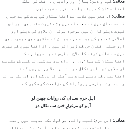
معانی:
کوہ و دمن: پہاڑ اور وادیاں ۔ افغانی: ملک
افغانستان کے رہنے والے ۔ غیرت: خودداری ۔
مطلب:
اس شعر میں علامہ نے افغانستان کی بات کی ہے جہاں
کے مسلمان دین کے معاملے میں بڑے غیرت مند ہیں اور اس
غیرت دینی کا ان میں موجود ہونا ان ملاؤں کی دینی اور
اسلامی تعلیم کی وجہ سے ہے جو ان کے علاقوں میں موجود ہیں
اور جملہ افغان جن کے زیر اثر ہیں ۔ ان افغانیوں کو غیرت
دین سے خالی کرنے کا علاج ابلیس نے یہ سوچا ہے کہ
افغانستان کے پہاڑوں اور وادیوں سے کسی نہ کسی طریقے سے
ان ملاؤں کو باہر نکال دو ۔ نہ یہ ملا وہاں ہوں گے نہ
افغانیوں کو دینی غیرت سے آشنا کریں گے اور اس بنا پر نہ
وہ ہمارے ابلیسی پروگرام کی مزاحمت کر سکیں گے ۔
اہلِ حرم سے ان کی روایات چھین لو
آہو کو مرغزارِ ختن سے نکال دو
معانی:
اہل حرم: کعبے والے، جو لوگ مکہ مدینہ میں رہتے
ہیں ۔ روایات: صدیوں کے طور طریقے ۔ آہو: ہرن ۔ مرغزار: