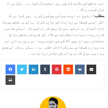
اسے عاشق کی علامت کے طور پر استعمال کیا ہے ۔ غزل سرا:
غزل کہنے والا ۔
مطلب:
ابلیس نے اپنے سیاسی چیلوں کو یہ بھی کہا ہے کہ
اگر اپنی شیطانی روایات کو جاری کرنا ہے تو وہ شخص جس کا
نام اقبال ہے اس کو بھی خاموش کر دو کیونکہ اس کی شاعری
کے ذریعے دنیائے اسلام کے جو لالہ کی طرح کے عاشق مزاج
مسلمان ہیں ان میں آگ کی سی تیزی پیدا ہو رہی ہے اور اس
سے ہمارے شیطانی پروگرام کو خطرہ ہے ۔ بہتر ہے کہ اس چمن
سے ایسے غزل گانے والے کو نکال دیا جائے ۔
LinkedIn
Tumblr
Pinterest
Reddit
VKontakte
Share via Email
Print