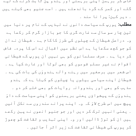
خاص کر برہمن اپنی برہمنی اور ہندو پن ثابت کرنے کے لیے
گلے اور کمر کے گرد باندھتے ہیں ۔ اسے جنیو بھی کہتے ہیں
۔ دیر کہن: پرا نا مند ۔
مطلب:
یورپ کے سیاست دانوں نے تہذیب کے نام پر دنیا میں
تین چار سو سال سے غارت گری کا جو بازار گرم کر رکھا ہے
وہ دراصل شیطان کے چیلوں کی طرز کاکام ہے ۔ شیطان نے ان
کو جو کچھ سکھایا ہے اس نظم میں اقبال نے اس کا پردہ فاش
کر دیا ہے ۔ صرف مسلمانوں کو ہی نہیں ان یورپ کے شیطانی
اقوام نے غیر مسلم قوموں کو بھی لوٹا اور غارت کیا ہے ۔
اس شعر میں برصغیر میں رہنے والے ہندووَں کی بات کی ہے ۔
شیطان اپنے سیاسی بیٹوں یا چیلوں کو کہتا ہے کہ ہندو
مذہب کو بھی اور ہندووانہ روایات کو بھی ختم کر دو ۔
ہندووَں کے پیشواؤں یعنی برہمنوں کو اپنی سیاست کے داوَ
پیچ میں اس طرح لاوَ کہ وہ اپنے پرانے مندروں سے نکل آئیں
۔ یعنی انہیں ترک کر دیں اور جو جنیو انھوں نے پہن رکھے
ہیں ان کو توڑ ڈالیں اور وہ اپنی تہذیب و ثقافت کو چھوڑ
کر یورپ کی شیطانی ثقافت کے زیر اثر آ جائیں ۔