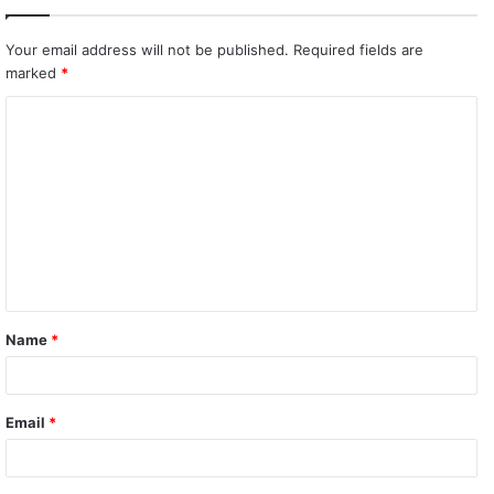
Your email address will not be published.
Required fields are
marked
*
C
o
m
m
e
n
t
Name
*
*
Email
*