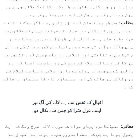
سبزہ زار، چراگاہ ۔ ختن: وسط ایشیا کا ایک علاقہ جہاں وہ
ہرن پیدا ہوتے ہیں جن کی ناف میں مشک ہوتی ہے ۔
مطلب :
جس طرح ملک ختن کے سبزہ زاروں سے اگر مشک کے نافے
بھرے ہرنوں کو نکال دیا جائے تو خوشبو وہاں کے علاقوں سے
خود بخود ختم ہو جائے گی اسی طرح ابلیسی سیاست کے داوَ
پیچ جاننے والو تم حرم سے وہاں کے لوگوں سے ان کی پرانی
، تہذیبی ، ثقافتی اور اسلامی روایات چھین لو ۔ نتیجہ یہ
ہو گا کہ دنیائے اسلام کو دین کی روایات سے آشنا کرانے
والوں کے موجود نہ ہونے سے ساری اسلامی دنیا سے اسلام کی
روح غائب ہو جائے گی اور مسلمان، نام کا مسلمان رہ جائے
گا ۔
اقبال کے نَفس سے ہے لالے کی آگ تیز
ایسے غزل سَرا کو چمن سے نکال دو
معانی:
نفس: سانس، یہاں مراد شاعری ۔ لالہ: سرخ رنگ کا ایک
پھول ہوتا ہے جس کا نصف اندرون سیاہ ہوتا ہے اقبال نے