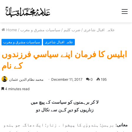
M
علامہ اقبال شاعری
/
ضرب کلیم
/
سیاسیات مشرق و مغرب
/
Home
علامہ اقبال شاعری
سیاسیات مشرق و مغرب
ابليس کا فرمان اپنے سياسي فرزندوں
کے نام
195
0
December 11, 2017
محمد نظام الدین عثمان
4 minutes read
لا کر برہمنوں کو سیاست کے پیچ میں
زناریوں کو دیرِ کہن سے نکال دو
معانی:
برہمن: ہندووَں کا پیشوا ۔ زنار: ایک دھاگہ جو ہندو