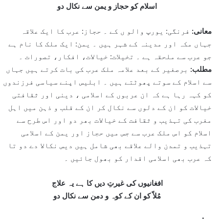
اسلام کو حجاز و یمن سے نکال دو
معانی:
فرنگی: یورپ والو ں کے ۔ حجاز: عرب کا ایک علاقہ
جہاں مکہ اور مدینہ کے شہر ہیں ۔ یمن: ایک ملک کا نام ہے
جو عرب سے ملحقہ ہے ۔ تخیلات: خیالات، افکار، تصورات ۔
مطلب:
برصغیر کے بعد علامہ ملک عرب کی بات کرتے ہیں جہاں
سے اسلام کے سوتے پھوٹتے ہیں ۔ ابلیس اپنے سیاسی فرزندوں
کو کہہ رہا ہے کہ ان عربوں کے اسلامی ، دینی اور ثقافتی
خیالات کو ان کے دلوں سے نکال کر ان کے قلب و ذہن میں اہل
مغرب کی تہذیب و ثقافت کے خیالات بھر دو اور اس طرح سے
اسلام کو اس ملک عرب سے جس میں حجاز اور یمن کے اسلامی
تہذیب و تمدن والے علاقے بھی شامل ہیں دیس نکالا دے دو تا
کہ عرب بھی اسلامی اقدار کو بھول جائیں ۔
افغانیوں کی غیرتِ دیں کا ہے یہ علاج
مُلاّ کو ان کے کوہ و دمن سے نکال دو