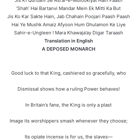
Jis Ki Qurbani Se Asrar-e-Mulookiyat Hain Faash
‘Shah’ Hai Bartanvi Mandar Mein Ek Mitti Ka But
Jis Ko Kar Sakte Hain, Jab Chahain Poojari Paash Paash
Hai Ye Mushk Amaiz Afyoon Hum Ghulamon Ke Liye
Sahir-e-Ungleen ! Mara Khawaja’ay Digar Taraash
Translation in English
A DEPOSED MONARCH
Good luck to that King, cashiered so gracefully, who
Dismissal shows how a ruling Power behaves!
In Britain’s fane, the King is only a plast
Image its worshippers smash whenever they choose;
Its opiate incense is for us, the slaves—