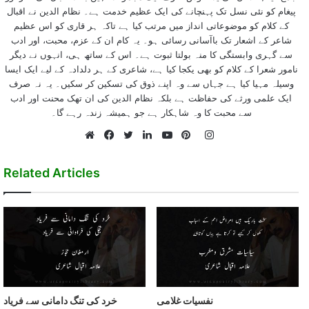
پیغام کو نئی نسل تک پہنچانے کی ایک عظیم خدمت ہے۔ نظام الدین نے اقبال
کے کلام کو موضوعاتی انداز میں مرتب کیا ہے تاکہ ہر قاری کو اس عظیم
شاعر کے اشعار تک باآسانی رسائی ہو۔ یہ کام ان کے عزم، محبت، اور ادب
سے گہری وابستگی کا منہ بولتا ثبوت ہے۔ اس کے ساتھ ہی، انہوں نے دیگر
نامور شعرا کے کلام کو بھی یکجا کیا ہے، شاعری کے ہر دلدادہ کے لیے ایک ایسا
وسیلہ مہیا کیا ہے جہاں سے وہ اپنے ذوق کی تسکین کر سکیں۔ یہ نہ صرف
ایک علمی ورثے کی حفاظت ہے بلکہ نظام الدین کی ان تھک محنت اور ادب
سے محبت کا وہ شاہکار ہے جو ہمیشہ زندہ رہے گا۔
Instagram
Website
Facebook
Twitter
LinkedIn
YouTube
Pinterest
Related Articles
نفسيات غلامی
خرد کی تنگ دامانی سے فرياد