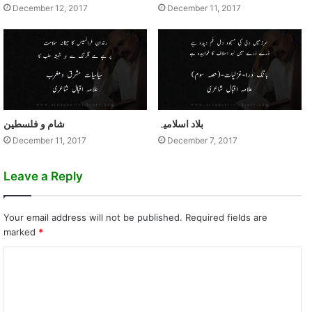
December 12, 2017
December 11, 2017
بلاد اسلاميہ
شام و فلسطين
December 11, 2017
December 7, 2017
Leave a Reply
Your email address will not be published.
Required fields are
marked
*
C
o
m