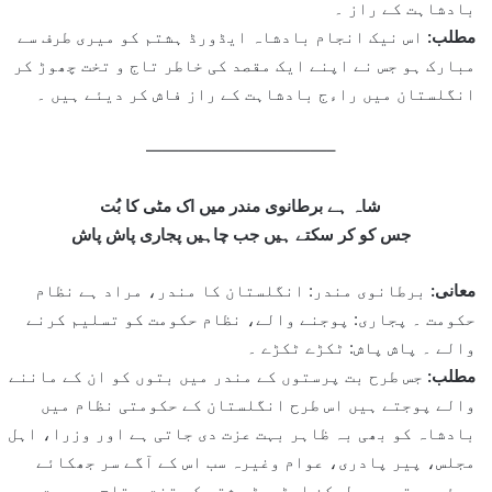
بادشاہت کے راز ۔
مطلب:
اس نیک انجام بادشاہ ایڈورڈ ہشتم کو میری طرف سے
مبارک ہو جس نے اپنے ایک مقصد کی خاطر تاج و تخت چھوڑ کر
انگلستان میں راءج بادشاہت کے راز فاش کر دیئے ہیں ۔
———————————–
شاہ ہے برطانوی مندر میں اک مٹی کا بُت
جس کو کر سکتے ہیں جب چاہیں پجاری پاش پاش
معانی:
برطانوی مندر: انگلستان کا مندر، مراد ہے نظام
حکومت ۔ پجاری: پوجنے والے، نظام حکومت کو تسلیم کرنے
والے ۔ پاش پاش: ٹکڑے ٹکڑے ۔
مطلب:
جس طرح بت پرستوں کے مندر میں بتوں کو ان کے ماننے
والے پوجتے ہیں اس طرح انگلستان کے حکومتی نظام میں
بادشاہ کو بھی بہ ظاہر بہت عزت دی جاتی ہے اور وزرا، اہل
مجلس، پیر پادری، عوام وغیرہ سب اس کے آگے سر جھکائے
ہوئے ہوتے ہیں لیکن ایڈورڈ ہشتم کی تخت و تاج سے دست