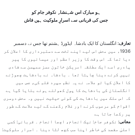
ہو مبارک اس شہنشاہِ نکوفر جام کو
جس کی قربانی سے اسرارِ ملوکیت ہیں فاش
تعارف:
انگلستان کا ایک بادشاہ ایڈورڈ ہشتم تھا جس نے دسمبر
1936ء میں محض اس لیے اپنے تخت سے دستبرداری کا اعلان کر
دیا تھا کہ اس وقت کا وزیر اعظم اور عیسائیوں کا پیر
پادری اسے ایک مطلقہ امریکن خاتون مسز سمپسن سے شادی
نہیں کرنے دینا چاہتا تھا ۔ بادشاہ نے بادشاہت چھوڑنے
کا اعلان کیا تو علامہ نے یہ نظم سپرد قلم کی، جس میں
انگلستان کی بادشاہت کا پول کھولتے ہوئے بتایا گیا ہے
کہ اس ملک میں بادشاہت کی کوئی حیثیت نہیں وہ محض دوسری
اقوام کو مرعوب کرنے اور غلام رکھنے کے لیے علامت کے طور
پر رکھا جاتا ہے
معانی:
نکوفر جام: نیک انجام، اچھا انجام ۔ قربانی: کسی
اعلیٰ مقصد کی خاطر اپنا سب کچھ لٹا دینا ۔ اسرار ملوکیت: