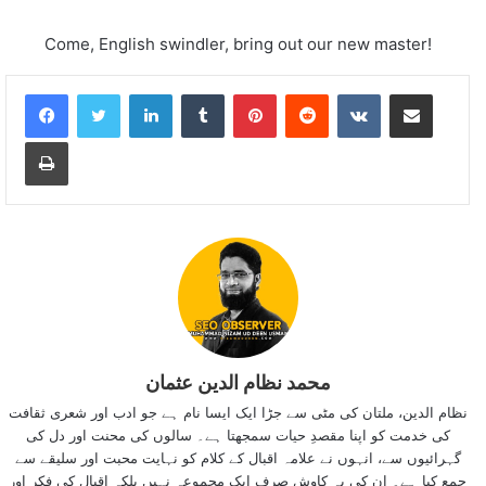
Come, English swindler, bring out our new master!
LinkedIn
Tumblr
Pinterest
Reddit
VKontakte
Share via Email
Print
محمد نظام الدین عثمان
نظام الدین، ملتان کی مٹی سے جڑا ایک ایسا نام ہے جو ادب اور شعری ثقافت
کی خدمت کو اپنا مقصدِ حیات سمجھتا ہے۔ سالوں کی محنت اور دل کی
گہرائیوں سے، انہوں نے علامہ اقبال کے کلام کو نہایت محبت اور سلیقے سے
جمع کیا ہے۔ ان کی یہ کاوش صرف ایک مجموعہ نہیں بلکہ اقبال کی فکر اور