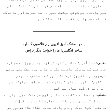
برداری کے واقعہ نے یہ رات فاش کر دیا ہے کہ انگلستان
میں بادشاہ کی کوئی حیثیت نہیں ۔ اسے حکومت اور مذہب کے
کارندے جب چاہیں تخت سے اتار سکتے ہیں ۔
———————————–
ہے یہ مشک آمیز افیوں ہم غلاموں کے لیے
ساحر انگلیس! ما را خواجہَ دیگر تراش
معانی:
مشک آمیز: مشک ایک قیمتی خوشبودار چیز ہے جو ایک
خاص قسم کے ہرن کی ناف سے نکالی جاتی ہے، مشک ملی ہوئی ،
خوشبودار ۔ افیون: ایک نشہ آور شے ۔ ساحر: جادوگر ۔
انگلیس: انگریز ۔ مارا: ہمارے لیے ۔ خواجہ دیگر: دوسرا
آقا ۔ تراش: گھڑ لیا، بنا لیا ۔
مطلب:
بادشاہ کے تخت سے دستبرداری جن حالات میں ہوئی ہے
اس سے انگلستان میں نظام بادشاہت کا یہ راز کھل کر
سامنے آ گیا ہے کہ وہاں بادشاہت کا نظام غلام قوموں کو