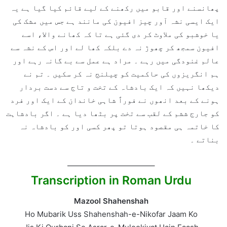
پھانسنے اور قابو میں رکھنے کے لیے قائم کیا گیا ہے یہ
ایک ایسی نشہ آور چیز افیون کی مانند ہے جس میں مشک کی
یا خوشبو کی ملاوٹ کر دی گئی ہے تا کہ کھانے والا، اسے
افیون سمجھ کر چھوڑ نہ دے بلکہ کھا لے اور اس کے نشہ سے
عالم غنودگی میں رہے ۔ مراد ہے عمل سے بے گانہ رہے اور
ہم انگریزوں کی حاکمیت کو چیلنج نہ کر سکیں ۔ تم نے
دیکھا نہیں کہ ایک بادشاہ کے تخت و تاج سے دست بردار
ہونے کے بعد انھوں نے فوراً شاہی خاندان کے ایک اور فرد
کو جارج ششم کے لقب سے تخت پر بٹھا دیا ہے ۔ اگر بادشاہت
کا خاتمہ ہی مقصود ہوتا تو پھر کسی اور کو بادشاہ نہ
بناتے ۔
———————————–
Transcription in Roman Urdu
Mazool Shahenshah
Ho Mubarik Uss Shahenshah-e-Nikofar Jaam Ko