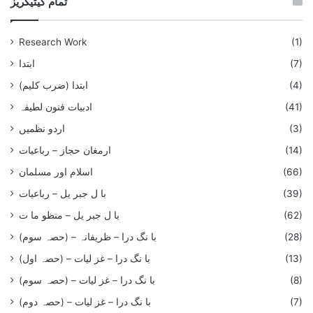
تمام کیٹیگریز
Research Work
(1)
(7)
ابتدا
(4)
ابتدا (ضرب کلیم)
(41)
ادبیات فنون لطیفہ
(3)
اردو نظمیں
(14)
ارمغان حجاز – رباعیات
(66)
اسلام اور مسلمان
(39)
با ل جبر یل – رباعيات
(62)
با ل جبر یل – منظو ما ت
(28)
با نگ درا – ظریفانہ – (حصہ سوم)
(13)
با نگ درا – غز ليات – (حصہ اول)
(8)
با نگ درا – غز ليات – (حصہ سوم)
(7)
با نگ درا – غز لیات – (حصہ دوم)