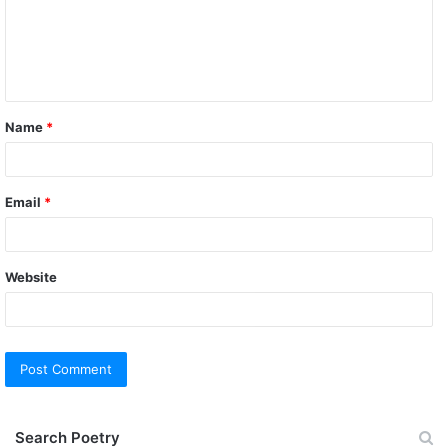
m
e
n
t
Name
*
*
Email
*
Website
Search Poetry