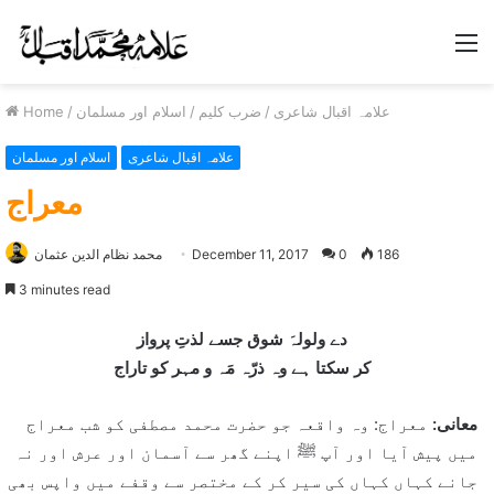
M
علامہ اقبال شاعری
/
ضرب کلیم
/
اسلام اور مسلمان
/
Home
علامہ اقبال شاعری
اسلام اور مسلمان
معراج
186
0
December 11, 2017
محمد نظام الدین عثمان
3 minutes read
دے ولولہَ شوق جسے لذتِ پرواز
کر سکتا ہے وہ ذرّہ مَہ و مہر کو تاراج
معانی:
معراج: وہ واقعہ جو حضرت محمد مصطفی کو شب معراج
میں پیش آیا اور آپ ﷺ اپنے گھر سے آسمان اور عرش اور نہ
جانے کہاں کہاں کی سیر کر کے مختصر سے وقفے میں واپس بھی