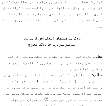
تیتر کا سینہ اپنے اندر پرسوز حرارت بھرا سانس رکھتا ہو
تو اس کے لیے باز سے مقابلہ کرنا یا اس سے جنگ کرنا مشکل
نہیں ہوتا ۔ مراد یہ ہے کہ عشق معمولی طاقت والی شے کو
بھی طاقت ور بنا دیتا ہے اور اعلیٰ مقامات تک پہنچا دیتا
ہے ۔
ناوک ہے مسلماں ! ہدف اس کا ہے ثریا
ہے سرِ سراپردہَ جاں نکتہَ معراج
معانی:
ناوک: تیر ۔ ہدف: وہ مقام جو پہلے سے مقرر کر لیا
جائے ۔ سِر: بھید ۔ سراپردہَ جاں : روح کے اندر کا بھید،
باطنی دنیا کے راز ۔
مطلب:
مسلمان کو اگر تیر سمجھو تو نشانہ اس کا آسمان کی
بلندی پر ثریا (ستاروں کا ایک جھرمٹ) ہے ۔ معراج کے
واقعہ کے اندر جو باریک بات یا رمز چھپی ہوئی ہے وہ یہ
ہے کہ معراج بندہ مومن کی جان کے خلوت خانے کا بھید ہے ۔
مراد یہ ہے کہ جس طرح نبی کریم ﷺ شب معراج بشر ہوتے
ہوئے سدرۃ المنتہیٰ سے بھی آگے کی سیر کر آئے اسی طرح