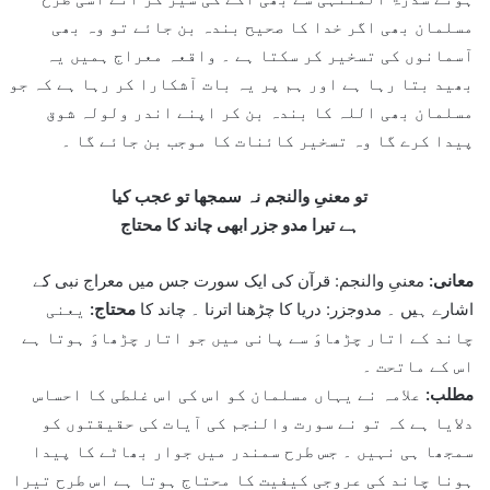
مسلمان بھی اگر خدا کا صحیح بندہ بن جائے تو وہ بھی
آسمانوں کی تسخیر کر سکتا ہے ۔ واقعہ معراج ہمیں یہ
بھید بتا رہا ہے اور ہم پر یہ بات آشکارا کر رہا ہے کہ جو
مسلمان بھی اللہ کا بندہ بن کر اپنے اندر ولولہ شوق
پیدا کرے گا وہ تسخیر کائنات کا موجب بن جائے گا ۔
تو معنیِ والنجم نہ سمجھا تو عجب کیا
ہے تیرا مدو جزر ابھی چاند کا محتاج
معانی:
معنیِ والنجم: قرآن کی ایک سورت جس میں معراج نبی کے
اشارے ہیں ۔ مدوجزر: دریا کا چڑھنا اترنا ۔ چاند کا
محتاج:
یعنی
چاند کے اتار چڑھاوَ سے پانی میں جو اتار چڑھاوَ ہوتا ہے
اس کے ماتحت ۔
مطلب:
علامہ نے یہاں مسلمان کو اس کی اس غلطی کا احساس
دلایا ہے کہ تو نے سورت والنجم کی آیات کی حقیقتوں کو
سمجھا ہی نہیں ۔ جس طرح سمندر میں جوار بھاٹے کا پیدا
ہونا چاند کی عروجی کیفیت کا محتاج ہوتا ہے اس طرح تیرا