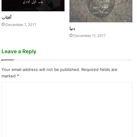
آفتاب
December 7, 2017
دنيا
December 11, 2017
Leave a Reply
Your email address will not be published.
Required fields are
marked
*
C
o
m
m
e
n