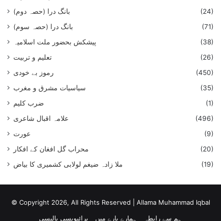
(24)
بانگ درا (حصہ دوم)
(71)
بانگ درا (حصہ سوم)
(38)
پیشکش بحضور ملت اسلامیہ
(26)
تعلیم و تربیت
(450)
رموز بے خودی
(35)
سیاسیات مشرق و مغرب
(1)
ضرب کلیم
(496)
علامہ اقبال شاعری
(9)
عورت
(20)
محراب گل افغان کے افکار
(19)
ملا زادہ ضیغم لولابی کشمیری کا بیاض
© Copyright 2026, All Rights Reserved |
Allama Muhammad Iqbal
ہم سے رابطہ
ہمارے بارے میں
پرائیویسی پالیسی