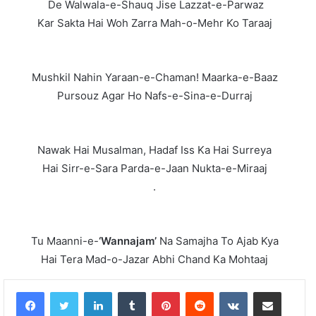
De Walwala-e-Shauq Jise Lazzat-e-Parwaz
Kar Sakta Hai Woh Zarra Mah-o-Mehr Ko Taraaj
Mushkil Nahin Yaraan-e-Chaman! Maarka-e-Baaz
Pursouz Agar Ho Nafs-e-Sina-e-Durraj
Nawak Hai Musalman, Hadaf Iss Ka Hai Surreya
Hai Sirr-e-Sara Parda-e-Jaan Nukta-e-Miraaj
.
Tu Maanni-e-
‘Wannajam’
Na Samajha To Ajab Kya
Hai Tera Mad-o-Jazar Abhi Chand Ka Mohtaaj
LinkedIn
Tumblr
Pinterest
Reddit
VKontakte
Share via Email