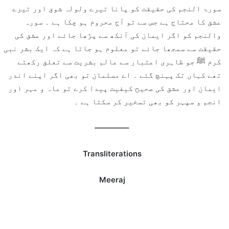
سورۃ النجم کی حقیقت کو پانا تیرے ولولہ شوق اور تیرے
عشق کا محتاج ہے جس سے تو آج محروم ہو چکا ہے ۔ سورہ
والنجم کو اگر ایمان کی آنکھ سے پڑھا جائے اور عشق کی
حقیقت سے سمجھا جائے تو معلوم ہو جاتا ہے کہ ایک بشر نبی
کرم ﷺ جو ظاہری اعتبار سے عالم بشریت سے تعلق رکھتے
تھے کہاں تک پہنچ گئے ۔ اے مسلمان تو بھی اگر اپنے اندر
ایمان اور عشق کی صحیح کیفیت پیدا کرے تو ماہ و مہر اور
انجم و سپہر کو بھی تسخیر کر سکتا ہے ۔
————–
Transliterations
Meeraj