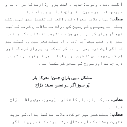
آ گئے تھے ۔ ولولہ: جذبہ ۔ لذتِ پرواز: اڑنے کا مزا ۔ مہ و
مہر: چاند اور سورج ۔ تاراج: تباہ و برباد کرنا ۔
مطلب:
یہاں علامہ معراج کے واقعہ کی تفصیل میں نہیں گئے
بلکہ بے یقینوں کو یقین کی دولت سے مالامال کرنے کے لیے
کچھ گُر بیان کر رہے ہیں جن سے نتیجہ نکلتا ہے کہ واقعہ
معراج واقعی پیش آیا تھا ۔ اس پہلے شعر میں وہ کہتے ہیں
کہ اگر ایک ذرہ بھی ارادہ کر لے کہ وہ پرواز کرے گا اور
اس کے پیچھے اس کا شوق اور ولولہ بھی کارفرما ہو تو وہ
ذرہ چاند اور سورج کو مسخر کر سکتا ہے ۔
مشکل نہیں یارانِ چمن! معرکہَ باز
پُر سوز اگر ہو نفسِ سینہَ درّاج
معانی:
معرکہَ باز: باز کا شکار ۔ پُرسوز: جوش والا ۔ درّاج:
تیتر ۔
مطلب:
پہلے شعر میں جو کچھ علامہ نے کہا ہے اس کو مزید
تقویت بخشنے کے لیے مثال دیتے ہوئے کہتے ہیں کہ اگر