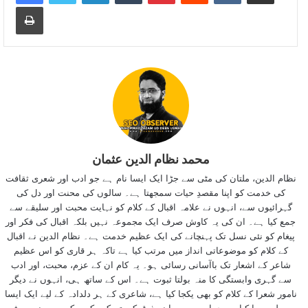
Print
محمد نظام الدین عثمان
نظام الدین، ملتان کی مٹی سے جڑا ایک ایسا نام ہے جو ادب اور شعری ثقافت
کی خدمت کو اپنا مقصدِ حیات سمجھتا ہے۔ سالوں کی محنت اور دل کی
گہرائیوں سے، انہوں نے علامہ اقبال کے کلام کو نہایت محبت اور سلیقے سے
جمع کیا ہے۔ ان کی یہ کاوش صرف ایک مجموعہ نہیں بلکہ اقبال کی فکر اور
پیغام کو نئی نسل تک پہنچانے کی ایک عظیم خدمت ہے۔ نظام الدین نے اقبال
کے کلام کو موضوعاتی انداز میں مرتب کیا ہے تاکہ ہر قاری کو اس عظیم
شاعر کے اشعار تک باآسانی رسائی ہو۔ یہ کام ان کے عزم، محبت، اور ادب
سے گہری وابستگی کا منہ بولتا ثبوت ہے۔ اس کے ساتھ ہی، انہوں نے دیگر
نامور شعرا کے کلام کو بھی یکجا کیا ہے، شاعری کے ہر دلدادہ کے لیے ایک ایسا
وسیلہ مہیا کیا ہے جہاں سے وہ اپنے ذوق کی تسکین کر سکیں۔ یہ نہ صرف