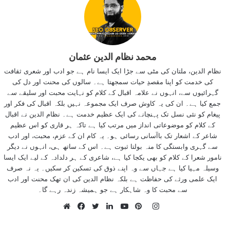
محمد نظام الدین عثمان
نظام الدین، ملتان کی مٹی سے جڑا ایک ایسا نام ہے جو ادب اور شعری ثقافت
کی خدمت کو اپنا مقصدِ حیات سمجھتا ہے۔ سالوں کی محنت اور دل کی
گہرائیوں سے، انہوں نے علامہ اقبال کے کلام کو نہایت محبت اور سلیقے سے
جمع کیا ہے۔ ان کی یہ کاوش صرف ایک مجموعہ نہیں بلکہ اقبال کی فکر اور
پیغام کو نئی نسل تک پہنچانے کی ایک عظیم خدمت ہے۔ نظام الدین نے اقبال
کے کلام کو موضوعاتی انداز میں مرتب کیا ہے تاکہ ہر قاری کو اس عظیم
شاعر کے اشعار تک باآسانی رسائی ہو۔ یہ کام ان کے عزم، محبت، اور ادب
سے گہری وابستگی کا منہ بولتا ثبوت ہے۔ اس کے ساتھ ہی، انہوں نے دیگر
نامور شعرا کے کلام کو بھی یکجا کیا ہے، شاعری کے ہر دلدادہ کے لیے ایک ایسا
وسیلہ مہیا کیا ہے جہاں سے وہ اپنے ذوق کی تسکین کر سکیں۔ یہ نہ صرف
ایک علمی ورثے کی حفاظت ہے بلکہ نظام الدین کی ان تھک محنت اور ادب
سے محبت کا وہ شاہکار ہے جو ہمیشہ زندہ رہے گا۔
Instagram
Website
Facebook
Twitter
LinkedIn
YouTube
Pinterest