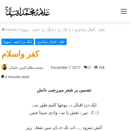
M
Home
/
بانگ درا (حصہ سوم)
/
با نگ درا
/
علامہ اقبال شاعری
علامہ اقبال شاعری
بانگ درا (حصہ سوم)
کفر واسلام
محمد نظام الدین عثمان
December 7, 2017
0
158
2 minutes read
تضمين بر شعر ميررضی دانش
ايک دن اقبال نے پوچھا کليم طور سے
اے کہ تيرے نقش پا سے وادی سينا چمن
آتش نمرود ہے اب تک جہاں ميں شعلہ ريز