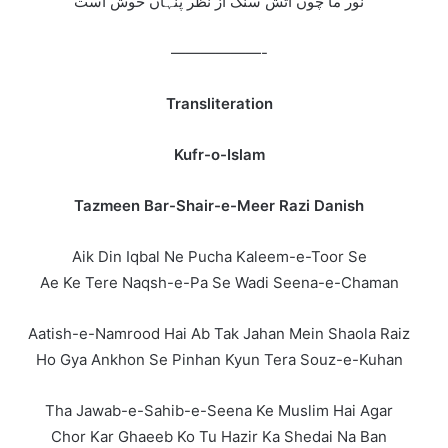
نور ما چوں آتش سنگ از نظر پنہاں خوش است
——————-
Transliteration
Kufr-o-Islam
Tazmeen Bar-Shair-e-Meer Razi Danish
Aik Din Iqbal Ne Pucha Kaleem-e-Toor Se
Ae Ke Tere Naqsh-e-Pa Se Wadi Seena-e-Chaman
Aatish-e-Namrood Hai Ab Tak Jahan Mein Shaola Raiz
Ho Gya Ankhon Se Pinhan Kyun Tera Souz-e-Kuhan
Tha Jawab-e-Sahib-e-Seena Ke Muslim Hai Agar
Chor Kar Ghaeeb Ko Tu Hazir Ka Shedai Na Ban