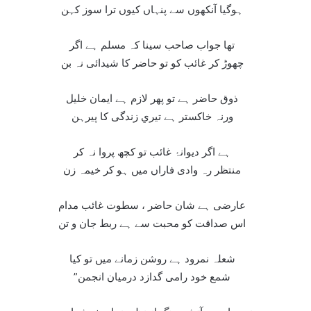
ہوگيا آنکھوں سے پنہاں کيوں ترا سوز کہن
تھا جواب صاحب سينا کہ مسلم ہے اگر
چھوڑ کر غائب کو تو حاضر کا شيدائی نہ بن
ذوق حاضر ہے تو پھر لازم ہے ايمان خليل
ورنہ خاکستر ہے تيري زندگی کا پيرہن
ہے اگر ديوانۂ غائب تو کچھ پروا نہ کر
منتظر رہ وادی فاراں ميں ہو کر خيمہ زن
عارضی ہے شان حاضر ، سطوت غائب مدام
اس صداقت کو محبت سے ہے ربط جان و تن
شعلہ نمرود ہے روشن زمانے ميں تو کيا
”شمع خود رامی گدازد درميان انجمن