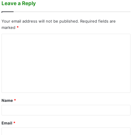
Leave a Reply
Your email address will not be published.
Required fields are
marked
*
C
o
m
m
e
n
t
Name
*
*
Email
*