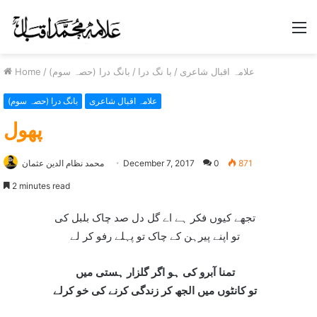
M
Home
/
بانگ درا (حصہ سوم)
/
با نگ درا
/
علامہ اقبال شاعری
علامہ اقبال شاعری
بانگ درا (حصہ سوم)
پھول
محمد نظام الدین عثمان
December 7, 2017
0
871
2 minutes read
تجھے کيوں فکر ہے اے گل دل صد چاک بلبل کی
تو اپنے پيرہن کے چاک تو پہلے رفو کر لے
تمنا آبرو کی ہو اگر گلزار ہستی ميں
تو کانٹوں ميں الجھ کر زندگی کرنے کی خو کرلے