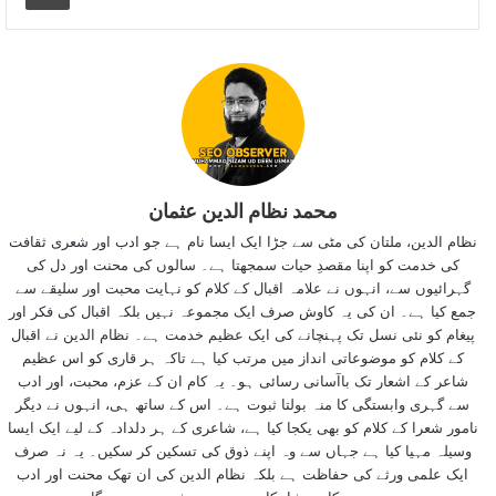
محمد نظام الدین عثمان
نظام الدین، ملتان کی مٹی سے جڑا ایک ایسا نام ہے جو ادب اور شعری ثقافت
کی خدمت کو اپنا مقصدِ حیات سمجھتا ہے۔ سالوں کی محنت اور دل کی
گہرائیوں سے، انہوں نے علامہ اقبال کے کلام کو نہایت محبت اور سلیقے سے
جمع کیا ہے۔ ان کی یہ کاوش صرف ایک مجموعہ نہیں بلکہ اقبال کی فکر اور
پیغام کو نئی نسل تک پہنچانے کی ایک عظیم خدمت ہے۔ نظام الدین نے اقبال
کے کلام کو موضوعاتی انداز میں مرتب کیا ہے تاکہ ہر قاری کو اس عظیم
شاعر کے اشعار تک باآسانی رسائی ہو۔ یہ کام ان کے عزم، محبت، اور ادب
سے گہری وابستگی کا منہ بولتا ثبوت ہے۔ اس کے ساتھ ہی، انہوں نے دیگر
نامور شعرا کے کلام کو بھی یکجا کیا ہے، شاعری کے ہر دلدادہ کے لیے ایک ایسا
وسیلہ مہیا کیا ہے جہاں سے وہ اپنے ذوق کی تسکین کر سکیں۔ یہ نہ صرف
ایک علمی ورثے کی حفاظت ہے بلکہ نظام الدین کی ان تھک محنت اور ادب