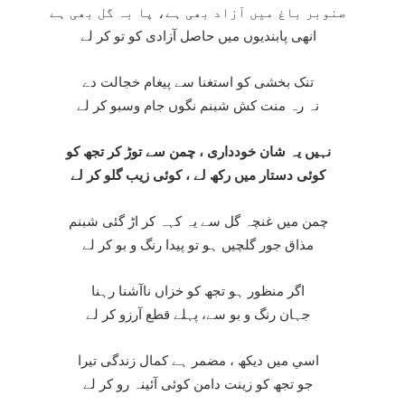
صنوبر باغ ميں آزاد بھی ہے، پا بہ گل بھی ہے
انھی پابنديوں ميں حاصل آزادی کو تو کر لے
تنک بخشی کو استغنا سے پيغام خجالت دے
نہ رہ منت کش شبنم نگوں جام وسبو کر لے
نہيں يہ شان خودداری ، چمن سے توڑ کر تجھ کو
کوئی دستار ميں رکھ لے ، کوئی زيب گلو کر لے
چمن ميں غنچہ گل سے يہ کہہ کر اڑ گئی شبنم
مذاق جور گلچيں ہو تو پيدا رنگ و بو کر لے
اگر منظور ہو تجھ کو خزاں ناآشنا رہنا
جہان رنگ و بو سے، پہلے قطع آرزو کر لے
اسي ميں ديکھ ، مضمر ہے کمال زندگی تيرا
جو تجھ کو زينت دامن کوئی آئينہ رو کر لے