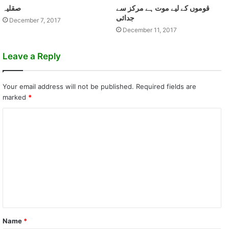
قوموں کے ليے موت ہے مرکز سے
صقليہ
جدائی
December 7, 2017
December 11, 2017
Leave a Reply
Your email address will not be published.
Required fields are
marked
*
C
o
m
m
e
n
t
Name
*
*