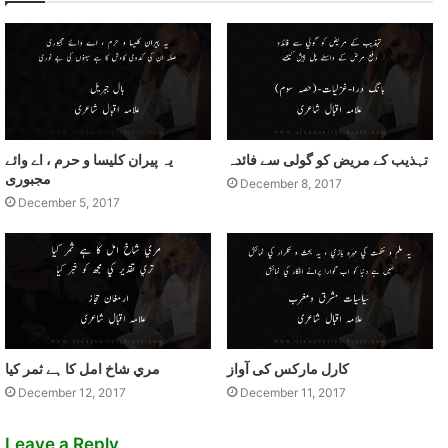
تہذيب کے مريض کو گولی سے فائدہ
يہ پيران کليسا و حرم ، اے وائے
مجبوری
December 8, 2017
December 5, 2017
کارل مارکس کی آواز
مري شاخ امل کا ہے ثمر کيا
December 12, 2017
December 11, 2017
Leave a Reply