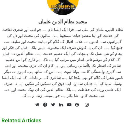
محمد نظام الدین عثمان
نظام الدین، ملتان کی مٹی سے جڑا ایک ایسا نام ہے جو ادب اور شعری ثقافت
کی خدمت کو اپنا مقصدِ حیات سمجھتا ہے۔ سالوں کی محنت اور دل کی
گہرائیوں سے، انہوں نے علامہ اقبال کے کلام کو نہایت محبت اور سلیقے سے
جمع کیا ہے۔ ان کی یہ کاوش صرف ایک مجموعہ نہیں بلکہ اقبال کی فکر اور
پیغام کو نئی نسل تک پہنچانے کی ایک عظیم خدمت ہے۔ نظام الدین نے اقبال
کے کلام کو موضوعاتی انداز میں مرتب کیا ہے تاکہ ہر قاری کو اس عظیم
شاعر کے اشعار تک باآسانی رسائی ہو۔ یہ کام ان کے عزم، محبت، اور ادب
سے گہری وابستگی کا منہ بولتا ثبوت ہے۔ اس کے ساتھ ہی، انہوں نے دیگر
نامور شعرا کے کلام کو بھی یکجا کیا ہے، شاعری کے ہر دلدادہ کے لیے ایک ایسا
وسیلہ مہیا کیا ہے جہاں سے وہ اپنے ذوق کی تسکین کر سکیں۔ یہ نہ صرف
ایک علمی ورثے کی حفاظت ہے بلکہ نظام الدین کی ان تھک محنت اور ادب
سے محبت کا وہ شاہکار ہے جو ہمیشہ زندہ رہے گا۔
Instagram
Website
Facebook
Twitter
LinkedIn
YouTube
Pinterest
Related Articles