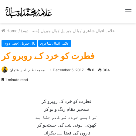
M
علامہ اقبال شاعری
/
با ل جبر یل
/
بال جبریل (حصہ دوم)
/
Home
علامہ اقبال شاعری
بال جبریل (حصہ دوم)
فطرت کو خرد کے روبرو کر
304
0
December 5, 2017
محمد نظام الدین عثمان
1 minute read
فطرت کو خرد کے روبرو کر
تسخير مقام رنگ و بو کر
تو اپنی خودی کو کھو چکا ہے
کھوئی ہوئی شے کی جستجو کر
تاروں کی فضا ہے بيکرانہ