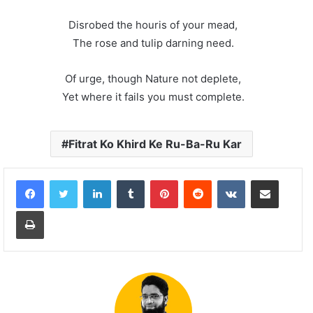
Disrobed the houris of your mead,
The rose and tulip darning need.
Of urge, though Nature not deplete,
Yet where it fails you must complete.
Fitrat Ko Khird Ke Ru-Ba-Ru Kar
LinkedIn
Tumblr
Pinterest
Reddit
VKontakte
Share via Email
Print