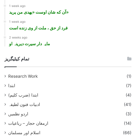
1 week ago
آن که شان اوست «یهدی من یرید»
1 week ago
فرد از حق ، ملت از وی زنده است
2 weeks ago
مایہ دار سیرت دیرینہ او
تمام کیٹیگریز
Research Work
(1)
(7)
ابتدا
(4)
ابتدا (ضرب کلیم)
(41)
ادبیات فنون لطیفہ
(3)
اردو نظمیں
(14)
ارمغان حجاز – رباعیات
(66)
اسلام اور مسلمان