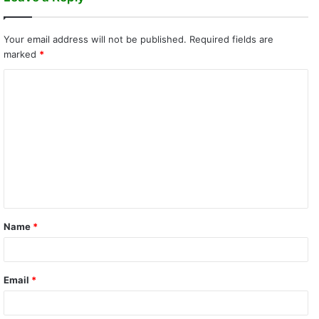
Your email address will not be published.
Required fields are
marked
*
C
o
m
m
e
n
t
Name
*
*
Email
*