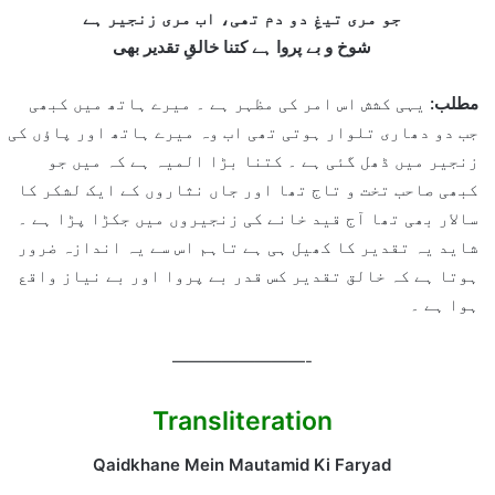
جو مری تیغِ دو دم تھی، اب مری زنجیر ہے
شوخ و بے پروا ہے کتنا خالقِ تقدیر بھی
مطلب:
یہی کشش اس امر کی مظہر ہے ۔ میرے ہاتھ میں کبھی
جب دو دھاری تلوار ہوتی تھی اب وہ میرے ہاتھ اور پاؤں کی
زنجیر میں ڈھل گئی ہے ۔ کتنا بڑا المیہ ہے کہ میں جو
کبھی صاحب تخت و تاج تھا اور جاں نثاروں کے ایک لشکر کا
سالار بھی تھا آج قید خانے کی زنجیروں میں جکڑا پڑا ہے ۔
شاید یہ تقدیر کا کھیل ہی ہے تاہم اس سے یہ اندازہ ضرور
ہوتا ہے کہ خالق تقدیر کس قدر بے پروا اور بے نیاز واقع
ہوا ہے ۔
————————-
Transliteration
Qaidkhane Mein Mautamid Ki Faryad