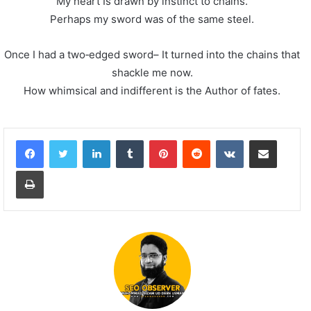
My heart Is drawn by instinct to chains.
Perhaps my sword was of the same steel.
Once I had a two‐edged sword– It turned into the chains that
shackle me now.
How whimsical and indifferent is the Author of fates.
LinkedIn
Tumblr
Pinterest
Reddit
VKontakte
Share via Email
Print