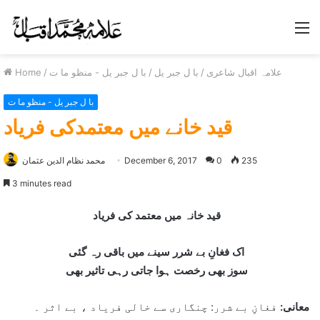
M
علامہ اقبال شاعری
/
با ل جبر یل
/
با ل جبر یل - منظو ما ت
/
Home
با ل جبر یل - منظو ما ت
قيد خانے ميں معتمدکی فرياد
235
0
December 6, 2017
محمد نظام الدین عثمان
3 minutes read
قید خانہ میں معتمد کی فریاد
اک فغانِ بے شرر سینے میں باقی رہ گئی
سوز بھی رخصت ہوا جاتی رہی تاثیر بھی
معانی:
فغانِ بے شرر: چنگاری سے خالی فریاد ، بے اثر ۔