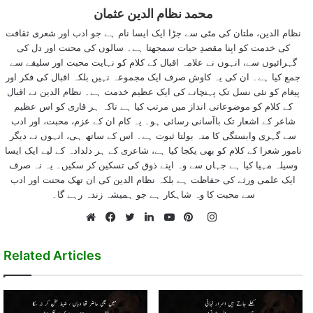
محمد نظام الدین عثمان
نظام الدین، ملتان کی مٹی سے جڑا ایک ایسا نام ہے جو ادب اور شعری ثقافت
کی خدمت کو اپنا مقصدِ حیات سمجھتا ہے۔ سالوں کی محنت اور دل کی
گہرائیوں سے، انہوں نے علامہ اقبال کے کلام کو نہایت محبت اور سلیقے سے
جمع کیا ہے۔ ان کی یہ کاوش صرف ایک مجموعہ نہیں بلکہ اقبال کی فکر اور
پیغام کو نئی نسل تک پہنچانے کی ایک عظیم خدمت ہے۔ نظام الدین نے اقبال
کے کلام کو موضوعاتی انداز میں مرتب کیا ہے تاکہ ہر قاری کو اس عظیم
شاعر کے اشعار تک باآسانی رسائی ہو۔ یہ کام ان کے عزم، محبت، اور ادب
سے گہری وابستگی کا منہ بولتا ثبوت ہے۔ اس کے ساتھ ہی، انہوں نے دیگر
نامور شعرا کے کلام کو بھی یکجا کیا ہے، شاعری کے ہر دلدادہ کے لیے ایک ایسا
وسیلہ مہیا کیا ہے جہاں سے وہ اپنے ذوق کی تسکین کر سکیں۔ یہ نہ صرف
ایک علمی ورثے کی حفاظت ہے بلکہ نظام الدین کی ان تھک محنت اور ادب
سے محبت کا وہ شاہکار ہے جو ہمیشہ زندہ رہے گا۔
Instagram
Website
Facebook
Twitter
LinkedIn
YouTube
Pinterest
Related Articles