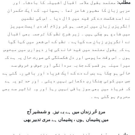
مطلب:
معتمد بقول علامہ اقبال اشبیلہ کا بادشاہ اور
عربی زبان کا مشہور شاعر تھا ۔ ہسپانیہ کے ایک حکمران
نے اسے شکست دے کر قید میں ڈال دیا ۔ اس کی نظمیں
انگریزی زبان میں ترجمہ ہو کر وزڈم آف دی ایسٹ سیریز
میں شاءع ہو چکی ہیں ۔ زیر شرح نظم کا ترجمہ بھی اقبال
نے انگریزی زبان سے کیاہے ۔ نظم کے اس شعر میں کہا گیا
ہے کہ بقول معتمد میں قید خانے کی چار دیواری میں مبحوس
ہوں ۔ اس وقت مایوسی اور دل شکستگی کی صورت حال یہ ہے کہ
میرا سینہ ہر قسم کے جذبہ مردانگی اور جوش و خروش سے
خالی ہو چکا ہے بس لے دے کے ایک فریاد اور باقی رہ گئی ہے
جس میں کوئی چنگاری دکھائی نہیں دیتی ۔ اور حد تو یہ ہے
کہ فریاد میں بھی سوز باقی نہیں رہا اور وہ تاثیر سے بھی
محروم ہو گئی ہے ۔
مردِ حُر زنداں میں ہے بے نیزہ و شمشیر آج
میں پشیماں ہوں ، پشیماں ہے مری تدبیر بھی
معانی:
مردِ حُر: مردِ آزاد ۔ زنداں : قید خانہ ۔ پشیماں :