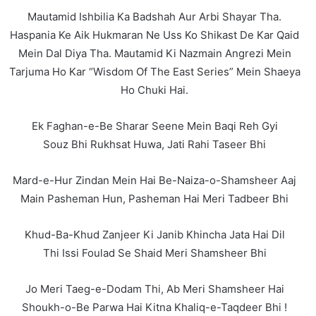
Mautamid Ishbilia Ka Badshah Aur Arbi Shayar Tha.
Haspania Ke Aik Hukmaran Ne Uss Ko Shikast De Kar Qaid
Mein Dal Diya Tha. Mautamid Ki Nazmain Angrezi Mein
Tarjuma Ho Kar “Wisdom Of The East Series” Mein Shaeya
Ho Chuki Hai.
Ek Faghan-e-Be Sharar Seene Mein Baqi Reh Gyi
Souz Bhi Rukhsat Huwa, Jati Rahi Taseer Bhi
Mard-e-Hur Zindan Mein Hai Be-Naiza-o-Shamsheer Aaj
Main Pasheman Hun, Pasheman Hai Meri Tadbeer Bhi
Khud-Ba-Khud Zanjeer Ki Janib Khincha Jata Hai Dil
Thi Issi Foulad Se Shaid Meri Shamsheer Bhi
Jo Meri Taeg-e-Dodam Thi, Ab Meri Shamsheer Hai
Shoukh-o-Be Parwa Hai Kitna Khaliq-e-Taqdeer Bhi !