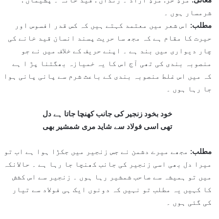
شرمسار ہوں ۔
مطلب:
اس شعر میں معتمد کہتے ہیں کہ کس قدر افسوس اور
حیرت کا مقام ہے کہ مجھ سا حریت پسند انسان قید خانے کی
چار دیواری میں بند ہے ۔ اپنے حریف کے خلاف میں نے جو
منصوبہ بندی کی تھی آج اس کا یہ خمیازہ بھگتنا پڑ ا ہے
کہ میں اس غلط منصوبہ بندی کے باعث شرم سے پانی پانی ہوا
جا رہا ہوں ۔
خود بخود زنجیر کی جانب کھنچا جاتا ہے دل
تھی اسی فولاد سے شاید مری شمشیر بھی
مطلب:
مجھے میرے دشمن نے جس زنجیر میں جکڑا ہوا ہے اب تو
میرا دل بھی اسی زنجیر کی جانب کھنچا جا رہا ہے ۔ حالانکہ
میں تو ہمیشہ سے صاحب شمشیر رہا ہوں ۔ زنجیر سے اس کشش
کا کہیں یہ مطلب تو نہیں کہ دونوں ایک ہی فولاد سے تیار
کی گئی ہوں ۔