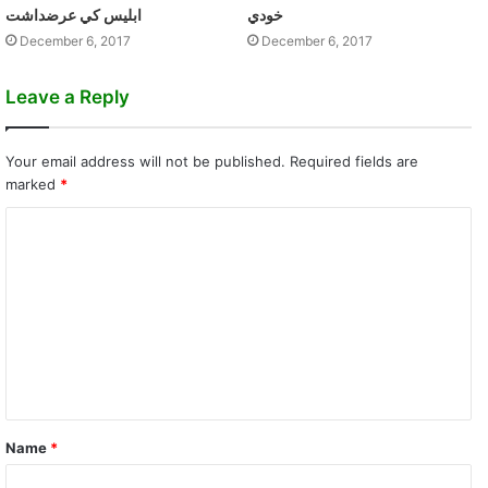
خودي
ابليس کي عرضداشت
December 6, 2017
December 6, 2017
Leave a Reply
Your email address will not be published.
Required fields are
marked
*
C
o
m
m
e
n
t
Name
*
*