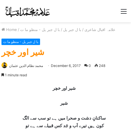
M
علامہ اقبال شاعری
/
با ل جبر یل
/
با ل جبر یل - منظو ما ت
/
Home
با ل جبر یل - منظو ما ت
شير اور خچر
248
0
December 6, 2017
محمد نظام الدین عثمان
1 minute read
شیر اور خچر
شیر
ساکنانِ دشت و صحرا میں ہے تو سب سے الگ
کون ہیں تیرے اَب و جَد کس قبیلے سے ہے تو