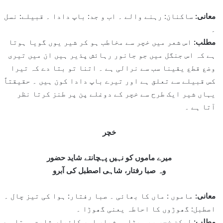
معانی:
ساکنان: رہنے والے ۔ اب و جد: باپ دادا ۔ قبیلے: نسل
۔
مطلب:
اس شعر میں خچر سے مخاطب ہو کر شیر یوں گویا ہوتا
ہے کہ اس جنگل میں جو جانور رہائش پذیر ہیں ان میں تیری
وضع قطع یقینا سب سے نرالی ہے ۔ اتنا تو بتا دے کہ تیرا
کس قبیلے سے تعلق ہے اور تیرے باپ دادا کون ہیں ۔ حقیقتاً
یہاں شیر ایک طرح سے خچر کے دوغلے پن پر طنز کرتا نظر
آتا ہے ۔
خچر
میرے ماموں کو نہیں پہچانتے شاید حضور
وہ صبا رفتار، شاہی اصطبل کی آبرو
معانی:
ماموں : ماں کا بھائی ۔ صبا رفتار: ہوا کی تیز چال ۔
اصطبل: گھوڑوں کا احاطہ یعنی گھوڑا ۔
مطلب:
لیکن خچر بھی بڑا ہوشیار اور کائیاں ثابت ہوتا ہے