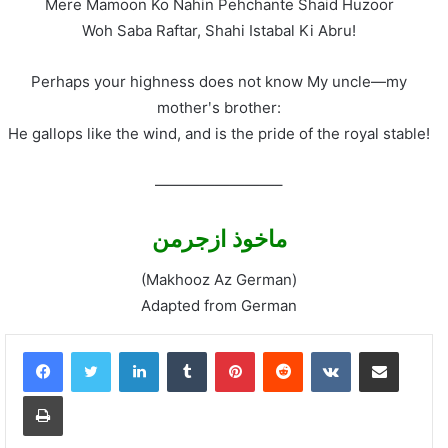
Mere Mamoon Ko Nahin Pehchante Shaid Huzoor
Woh Saba Raftar, Shahi Istabal Ki Abru!
Perhaps your highness does not know My uncle—my
motherʹs brother:
He gallops like the wind, and is the pride of the royal stable!
————————–
ماخوذ ازجرمن
(Makhooz Az German)
Adapted from German
LinkedIn
Tumblr
Pinterest
Reddit
VKontakte
Share via Email
Print