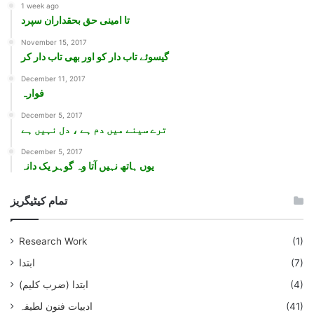
1 week ago
تا امینی حق بحقداران سپرد
November 15, 2017
گيسوئے تاب دار کو اور بھی تاب دار کر
December 11, 2017
فوارہ
December 5, 2017
ترے سينے ميں دم ہے ، دل نہيں ہے
December 5, 2017
يوں ہاتھ نہيں آتا وہ گوہر يک دانہ
تمام کیٹیگریز
Research Work
(1)
(7)
ابتدا
(4)
ابتدا (ضرب کلیم)
(41)
ادبیات فنون لطیفہ