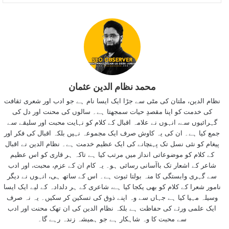
محمد نظام الدین عثمان
نظام الدین، ملتان کی مٹی سے جڑا ایک ایسا نام ہے جو ادب اور شعری ثقافت
کی خدمت کو اپنا مقصدِ حیات سمجھتا ہے۔ سالوں کی محنت اور دل کی
گہرائیوں سے، انہوں نے علامہ اقبال کے کلام کو نہایت محبت اور سلیقے سے
جمع کیا ہے۔ ان کی یہ کاوش صرف ایک مجموعہ نہیں بلکہ اقبال کی فکر اور
پیغام کو نئی نسل تک پہنچانے کی ایک عظیم خدمت ہے۔ نظام الدین نے اقبال
کے کلام کو موضوعاتی انداز میں مرتب کیا ہے تاکہ ہر قاری کو اس عظیم
شاعر کے اشعار تک باآسانی رسائی ہو۔ یہ کام ان کے عزم، محبت، اور ادب
سے گہری وابستگی کا منہ بولتا ثبوت ہے۔ اس کے ساتھ ہی، انہوں نے دیگر
نامور شعرا کے کلام کو بھی یکجا کیا ہے، شاعری کے ہر دلدادہ کے لیے ایک ایسا
وسیلہ مہیا کیا ہے جہاں سے وہ اپنے ذوق کی تسکین کر سکیں۔ یہ نہ صرف
ایک علمی ورثے کی حفاظت ہے بلکہ نظام الدین کی ان تھک محنت اور ادب
سے محبت کا وہ شاہکار ہے جو ہمیشہ زندہ رہے گا۔