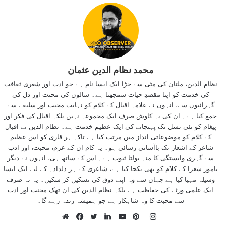
محمد نظام الدین عثمان
نظام الدین، ملتان کی مٹی سے جڑا ایک ایسا نام ہے جو ادب اور شعری ثقافت
کی خدمت کو اپنا مقصدِ حیات سمجھتا ہے۔ سالوں کی محنت اور دل کی
گہرائیوں سے، انہوں نے علامہ اقبال کے کلام کو نہایت محبت اور سلیقے سے
جمع کیا ہے۔ ان کی یہ کاوش صرف ایک مجموعہ نہیں بلکہ اقبال کی فکر اور
پیغام کو نئی نسل تک پہنچانے کی ایک عظیم خدمت ہے۔ نظام الدین نے اقبال
کے کلام کو موضوعاتی انداز میں مرتب کیا ہے تاکہ ہر قاری کو اس عظیم
شاعر کے اشعار تک باآسانی رسائی ہو۔ یہ کام ان کے عزم، محبت، اور ادب
سے گہری وابستگی کا منہ بولتا ثبوت ہے۔ اس کے ساتھ ہی، انہوں نے دیگر
نامور شعرا کے کلام کو بھی یکجا کیا ہے، شاعری کے ہر دلدادہ کے لیے ایک ایسا
وسیلہ مہیا کیا ہے جہاں سے وہ اپنے ذوق کی تسکین کر سکیں۔ یہ نہ صرف
ایک علمی ورثے کی حفاظت ہے بلکہ نظام الدین کی ان تھک محنت اور ادب
سے محبت کا وہ شاہکار ہے جو ہمیشہ زندہ رہے گا۔
Instagram