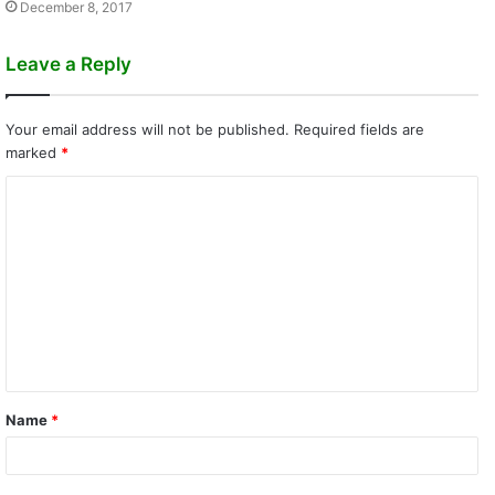
December 8, 2017
Leave a Reply
Your email address will not be published.
Required fields are
marked
*
C
o
m
m
e
n
t
Name
*
*