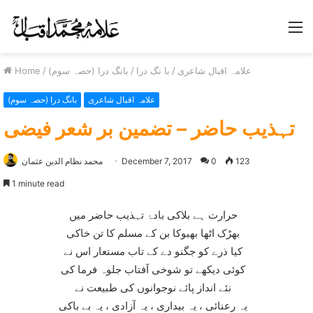
M
علامہ اقبال شاعری
/
با نگ درا
/
بانگ درا (حصہ سوم)
/
Home
علامہ اقبال شاعری
بانگ درا (حصہ سوم)
تہذيب حاضر – تضمين بر شعر فيضی
123
0
December 7, 2017
محمد نظام الدین عثمان
1 minute read
حرارت ہے بلاکی بادۂ تہذيب حاضر ميں
بھڑک اٹھا بھبوکا بن کے مسلم کا تن خاکی
کيا ذرے کو جگنو دے کے تاب مستعار اس نے
کوئی ديکھے تو شوخی آفتاب جلوہ فرما کی
نئے انداز پائے نوجوانوں کی طبيعت نے
يہ رعنائی ، يہ بيداری ، يہ آزادی ، يہ بے باکی