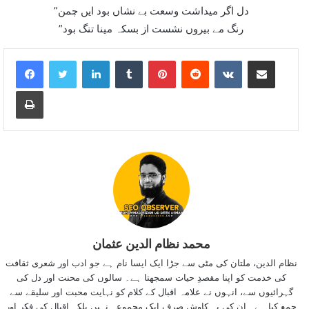
”دل اگر ميداشت وسعت بے نشاں بود ايں چمن
”رنگ مے بيروں نشست از بسکہ مينا تنگ بود
LinkedIn
Tumblr
Pinterest
Reddit
VKontakte
Share via Email
Print
محمد نظام الدین عثمان
نظام الدین، ملتان کی مٹی سے جڑا ایک ایسا نام ہے جو ادب اور شعری ثقافت
کی خدمت کو اپنا مقصدِ حیات سمجھتا ہے۔ سالوں کی محنت اور دل کی
گہرائیوں سے، انہوں نے علامہ اقبال کے کلام کو نہایت محبت اور سلیقے سے
جمع کیا ہے۔ ان کی یہ کاوش صرف ایک مجموعہ نہیں بلکہ اقبال کی فکر اور