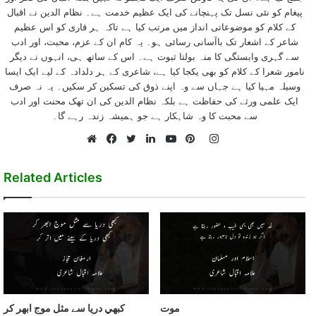
پیغام کو نئی نسل تک پہنچانے کی ایک عظیم خدمت ہے۔ نظام الدین نے اقبال
کے کلام کو موضوعاتی انداز میں مرتب کیا ہے تاکہ ہر قاری کو اس عظیم
شاعر کے اشعار تک باآسانی رسائی ہو۔ یہ کام ان کے عزم، محبت، اور ادب
سے گہری وابستگی کا منہ بولتا ثبوت ہے۔ اس کے ساتھ ہی، انہوں نے دیگر
نامور شعرا کے کلام کو بھی یکجا کیا ہے، شاعری کے ہر دلدادہ کے لیے ایک ایسا
وسیلہ مہیا کیا ہے جہاں سے وہ اپنے ذوق کی تسکین کر سکیں۔ یہ نہ صرف
ایک علمی ورثے کی حفاظت ہے بلکہ نظام الدین کی ان تھک محنت اور ادب
سے محبت کا وہ شاہکار ہے جو ہمیشہ زندہ رہے گا۔
Instagram
Website
Facebook
Twitter
LinkedIn
YouTube
Pinterest
Related Articles
موت
کبھي دريا سے مثل موج ابھر کر