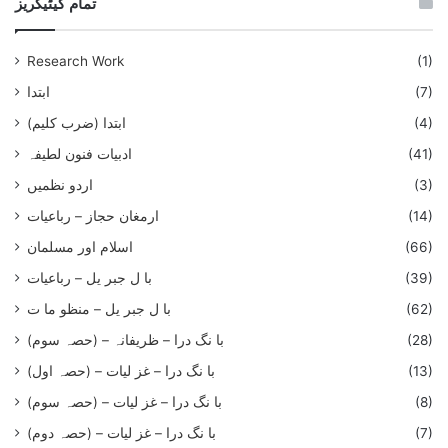
تمام کیٹیگریز
Research Work
(1)
(7)
ابتدا
(4)
ابتدا (ضرب کلیم)
(41)
ادبیات فنون لطیفہ
(3)
اردو نظمیں
(14)
ارمغان حجاز – رباعیات
(66)
اسلام اور مسلمان
(39)
با ل جبر یل – رباعيات
(62)
با ل جبر یل – منظو ما ت
(28)
با نگ درا – ظریفانہ – (حصہ سوم)
(13)
با نگ درا – غز ليات – (حصہ اول)
(8)
با نگ درا – غز ليات – (حصہ سوم)
(7)
با نگ درا – غز لیات – (حصہ دوم)