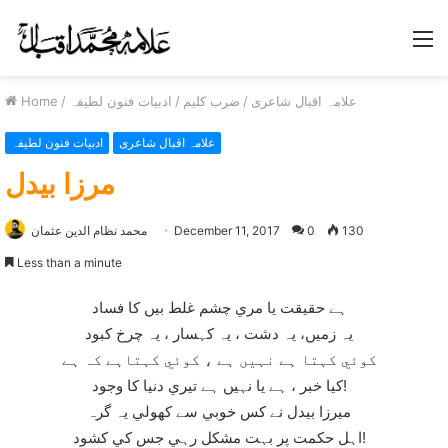
M
علامہ اقبال شاعری
/
ضرب کلیم
/
ادبیات فنون لطیفہ
/
Home
علامہ اقبال شاعری
ادبیات فنون لطیفہ
مرزا بيدل
130
0
December 11, 2017
محمد نظام الدین عثمان
Less than a minute
ہے حقيقت يا مري چشم غلط بيں کا فساد
يہ زميں، يہ دشت ، يہ کہسار ، يہ چرخ کبود
کوئي کہتا ہے نہيں ہے ، کوئي کہتاہے کہ ہے
کيا خبر ، ہے يا نہيں ہے تيري دنيا کا وجود!
ميرزا بيدل نے کس خوبي سے کھولي يہ گرہ
اہل حکمت پر بہت مشکل رہي جس کي کشود!