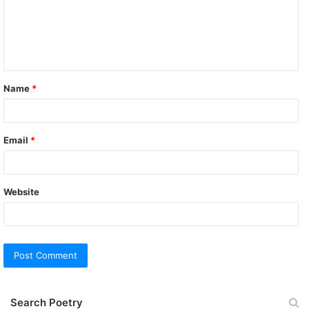
m
e
n
t
Name
*
*
Email
*
Website
Search Poetry